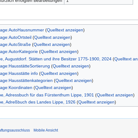
kürzlich erfolgten Bearbeitungen
1
lage:AutoHausnummer
(
Quelltext anzeigen
)
lage:AutoOrtsteil
(
Quelltext anzeigen
)
lage:AutoStraße
(
Quelltext anzeigen
)
lage:AutorKategorie
(
Quelltext anzeigen
)
re, Augustdorf. Stätten und ihre Besitzer 1775-1900, 2024
(
Quelltext a
lage:HausstätteSortierung
(
Quelltext anzeigen
)
lage:Hausstätte info
(
Quelltext anzeigen
)
lage:Hausstättenkategorien
(
Quelltext anzeigen
)
lage:Koordinaten
(
Quelltext anzeigen
)
pe, Adressbuch für das Fürstenthum Lippe, 1901
(
Quelltext anzeigen
)
pe, Adreßbuch des Landes Lippe, 1926
(
Quelltext anzeigen
)
ftungsausschluss
Mobile Ansicht