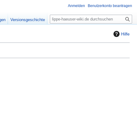
Anmelden
Benutzerkonto beantragen
S
igen
Versionsgeschichte
u
c
Hilfe
h
e