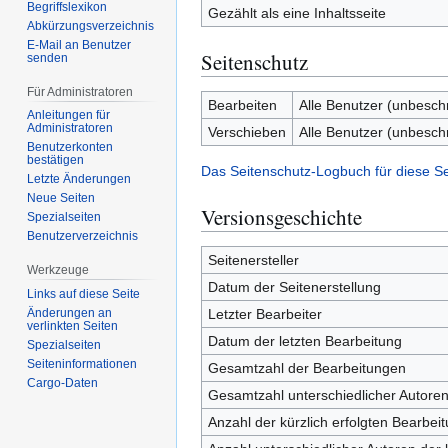
Begriffslexikon
Gezählt als eine Inhaltsseite
Abkürzungsverzeichnis
E-Mail an Benutzer
Seitenschutz
senden
Für Administratoren
Bearbeiten
Alle Benutzer (unbesch
Anleitungen für
Administratoren
Verschieben
Alle Benutzer (unbesch
Benutzerkonten
bestätigen
Das Seitenschutz-Logbuch für diese S
Letzte Änderungen
Neue Seiten
Versionsgeschichte
Spezialseiten
Benutzerverzeichnis
Seitenersteller
Werkzeuge
Datum der Seitenerstellung
Links auf diese Seite
Letzter Bearbeiter
Änderungen an
verlinkten Seiten
Datum der letzten Bearbeitung
Spezialseiten
Seiten­­informationen
Gesamtzahl der Bearbeitungen
Cargo-Daten
Gesamtzahl unterschiedlicher Autore
Anzahl der kürzlich erfolgten Bearbei