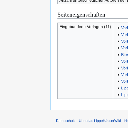
Anzahl unterschiedlicher Autoren der 
Seiteneigenschaften
Eingebundene Vorlagen (11)
Vor
Vor
Vor
Vor
Bie
Vor
Vor
Vor
Vor
Lip
Lip
Datenschutz
Über das LippeHäuserWiki
Ha