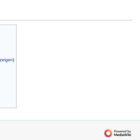
nzeigen
)