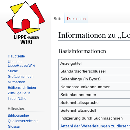
Seite
Diskussion
Informationen zu „L
Basisinformationen
Zur
Zur
Navigation
Suche
Hauptseite
Über das
springen
springen
Anzeigetitel
LippeHäuserWiki
Standardsortierschlüssel
Suche
Großgemeinden
Seitenlänge (in Bytes)
Mitmachen
Namensraumkennnummer
Editionsrichtlinien
Zufällige Seite
Seitenkennnummer
In der Nähe
Seiteninhaltssprache
Hilfreiches
Seiteninhaltsmodell
Bibliographie
Indizierung durch Suchmaschinen
Quellenverzeichnis
Anzahl der Weiterleitungen zu dieser 
Glossar