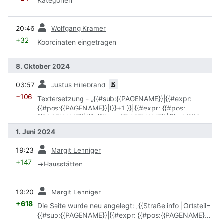
Kategorien
Vorherige
20:46
Wolfgang Kramer
+32
Koordinaten eingetragen
8. Oktober 2024
Vorherige
K
03:57
Justus Hillebrand
−106
Textersetzung - „{{#sub:{{PAGENAME}}|{{#expr:
{{#pos:{{PAGENAME}}|(}}+1 }}|{{#expr: {{#pos:
{{PAGENAME}}|)}}-{{#pos:{{PAGENAME}}|(}} -1 }}}}“
durch „{{AutoOrtsteil}}“
1. Juni 2024
Vorherige
19:23
Margit Lenniger
+147
→
Hausstätten
Vorherige
19:20
Margit Lenniger
+618
Die Seite wurde neu angelegt: „{{Straße info |Ortsteil=
{{#sub:{{PAGENAME}}|{{#expr: {{#pos:{{PAGENAME}}|