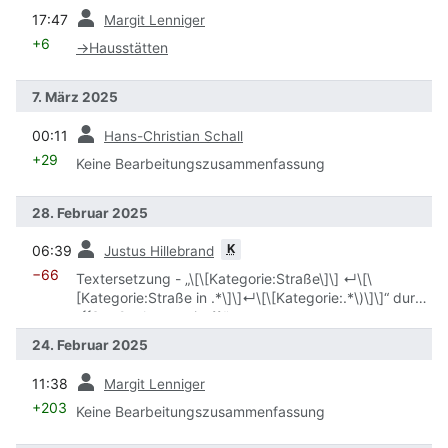
Vorherige
17:47
Margit Lenniger
+6
→
Hausstätten
7. März 2025
Vorherige
00:11
Hans-Christian Schall
+29
Keine Bearbeitungszusammenfassung
28. Februar 2025
Vorherige
K
06:39
Justus Hillebrand
−66
Textersetzung - „\[\[Kategorie:Straße\]\] ↵\[\
[Kategorie:Straße in .*\]\]↵\[\[Kategorie:.*\)\]\]“ durch
„{{Straßenkategorien}}“
24. Februar 2025
Vorherige
11:38
Margit Lenniger
+203
Keine Bearbeitungszusammenfassung