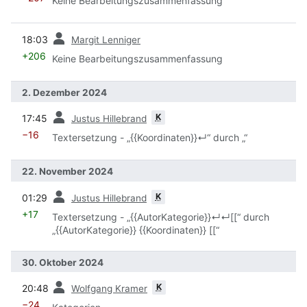
Keine Bearbeitungszusammenfassung
Vorherige
18:03
Margit Lenniger
+206
Keine Bearbeitungszusammenfassung
2. Dezember 2024
Vorherige
K
17:45
Justus Hillebrand
−16
Textersetzung - „{{Koordinaten}}↵“ durch „“
22. November 2024
Vorherige
K
01:29
Justus Hillebrand
+17
Textersetzung - „{{AutorKategorie}}↵↵[[“ durch
„{{AutorKategorie}} {{Koordinaten}} [[“
30. Oktober 2024
Vorherige
K
20:48
Wolfgang Kramer
−24