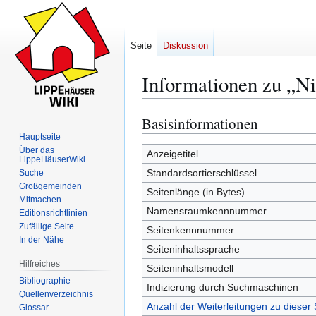
Seite
Diskussion
Informationen zu „Ni
Basisinformationen
Zur
Zur
Navigation
Suche
Hauptseite
Über das
springen
springen
Anzeigetitel
LippeHäuserWiki
Standardsortierschlüssel
Suche
Großgemeinden
Seitenlänge (in Bytes)
Mitmachen
Namensraumkennnummer
Editionsrichtlinien
Zufällige Seite
Seitenkennnummer
In der Nähe
Seiteninhaltssprache
Hilfreiches
Seiteninhaltsmodell
Bibliographie
Indizierung durch Suchmaschinen
Quellenverzeichnis
Anzahl der Weiterleitungen zu dieser 
Glossar