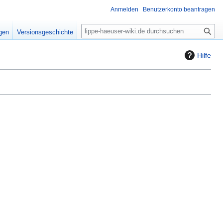
Anmelden
Benutzerkonto beantragen
S
igen
Versionsgeschichte
u
c
Hilfe
h
e