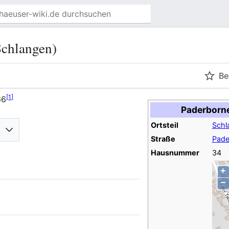
Schlangen)
Be
[
1
]
66
Paderborne
Ortsteil
Schl
Straße
Pade
Hausnummer
34
+
−