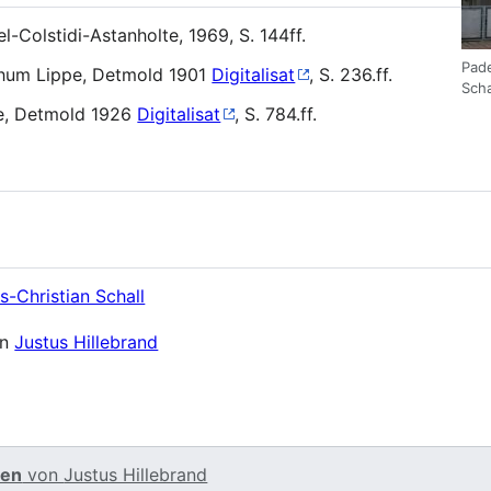
-Colstidi-Astanholte, 1969, S. 144ff.
Pade
thum Lippe, Detmold 1901
Digitalisat
, S. 236.ff.
Scha
e, Detmold 1926
Digitalisat
, S. 784.ff.
s-Christian Schall
on
Justus Hillebrand
ten
von
Justus Hillebrand