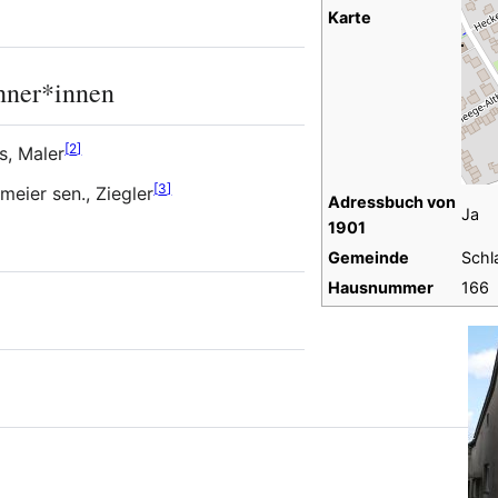
Karte
hner*innen
[
2
]
s, Maler
[
3
]
eier sen., Ziegler
Adressbuch von
Ja
1901
Gemeinde
Schl
Hausnummer
166