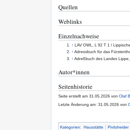
Quellen
Weblinks
Einzelnachweise
↑
LAV OWL, L 92 T 1 / Lippisch
↑
Adressbuch für das Fürstent
↑
Adreßbuch des Landes Lippe
Autor*innen
Seitenhistorie
Seite erstellt am 31.05.2026 von
Olaf B
Letzte Änderung am: 31.05.2026 von
O
Kategorien
:
Hausstätte
Pivitsheider