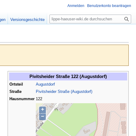
Anmelden
Benutzerkonto beantragen
S
igen
Versionsgeschichte
u
c
h
e
Pivitsheider Straße 122 (Augustdorf)
Ortsteil
Augustdorf
Straße
Pivitsheider Straße (Augustdorf)
Hausnummer
122
+
−