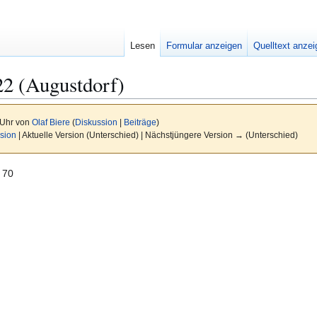
Lesen
Formular anzeigen
Quelltext anze
22 (Augustdorf)
 Uhr von
Olaf Biere
(
Diskussion
|
Beiträge
)
sion
| Aktuelle Version (Unterschied) | Nächstjüngere Version → (Unterschied)
 70