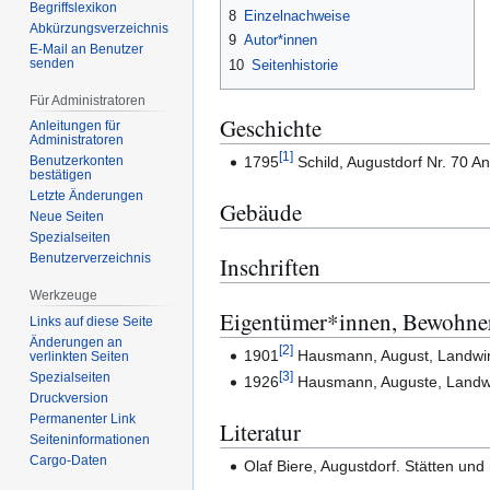
Begriffslexikon
8
Einzelnachweise
Abkürzungsverzeichnis
9
Autor*innen
E-Mail an Benutzer
senden
10
Seitenhistorie
Für Administratoren
Geschichte
Anleitungen für
Administratoren
[
1
]
1795
Schild, Augustdorf Nr. 70 A
Benutzerkonten
bestätigen
Letzte Änderungen
Gebäude
Neue Seiten
Spezialseiten
Benutzerverzeichnis
Inschriften
Werkzeuge
Eigentümer*innen, Bewohne
Links auf diese Seite
Änderungen an
[
2
]
1901
Hausmann, August, Landwirt
verlinkten Seiten
[
3
]
Spezialseiten
1926
Hausmann, Auguste, Landwirt
Druckversion
Permanenter Link
Literatur
Seiten­­informationen
Cargo-Daten
Olaf Biere, Augustdorf. Stätten und