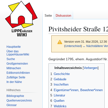
Seite
Diskussion
Pivitsheider Straße 1
Version vom 31. Mai 2026, 12:36
(
Unterschied
)
← Nächstältere Ver
Hauptseite
Über das
LippeHäuserWiki
Gegründet 1795, ehem. Augustdorf Nr.
Suche
Zur
Zur
Großgemeinden
Inhaltsverzeichnis
Navigation
Suche
Mitmachen
Editionsrichtlinien
springen
springen
1
Geschichte
Zufällige Seite
2
Gebäude
In der Nähe
3
Inschriften
4
Eigentümer*innen, Bewohner*innen
Hilfreiches
5
Literatur
Bibliographie
Quellenverzeichnis
6
Quellen
Glossar
7
Weblinks