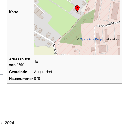
Karte
©
OpenStreetMap
contributors
Adressbuch
Ja
von 1901
Gemeinde
Augustdorf
Hausnummer
070
eld 2024