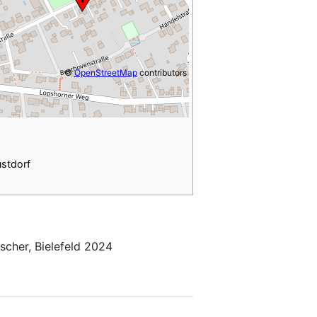
©
OpenStreetMap
contributors
stdorf
ischer, Bielefeld 2024