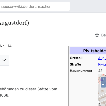
Augustdorf)
Be
Nr. 114
Pivitsheide
Ortsteil
Augu
Straße
Pivi
Hausnummer
42
+
−
behörungen zu dieser Stätte vom
 1868.