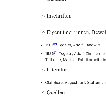
Inschriften
Eigentümer*innen, Bewo
[
2
]
1901
Tegeler, Adolf, Landwirt.
[
3
]
1926
Tegeler, Adolf, Zimmermeis
Tötheide, Martha, Fabrikarbeiterin
Literatur
Olaf Biere, Augustdorf. Stätten u
Quellen