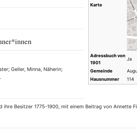
Karte
hner*innen
Adressbuch von
Ja
1901
ter; Geller, Minna, Näherin;
Gemeinde
Augu
.
Hausnummer
114
nd ihre Besitzer 1775-1900, mit einem Beitrag von Annette F