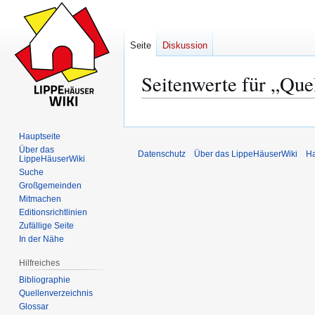
Seite
Diskussion
Seitenwerte für „Que
Zur
Zur
Navigation
Suche
Hauptseite
springen
springen
Über das
Datenschutz
Über das LippeHäuserWiki
Ha
LippeHäuserWiki
Suche
Großgemeinden
Mitmachen
Editionsrichtlinien
Zufällige Seite
In der Nähe
Hilfreiches
Bibliographie
Quellenverzeichnis
Glossar