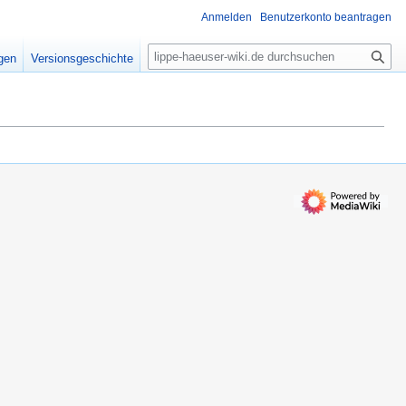
Anmelden
Benutzerkonto beantragen
S
igen
Versionsgeschichte
u
c
h
e