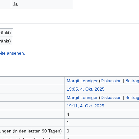
Ja
ränkt)
ränkt)
eite ansehen.
Margit Lenniger
(
Diskussion
|
Beiträ
19:05, 4. Okt. 2025
Margit Lenniger
(
Diskussion
|
Beiträ
19:11, 4. Okt. 2025
4
n
1
tungen (in den letzten 90 Tagen)
0