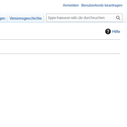
Anmelden
Benutzerkonto beantragen
S
igen
Versionsgeschichte
u
c
Hilfe
h
e