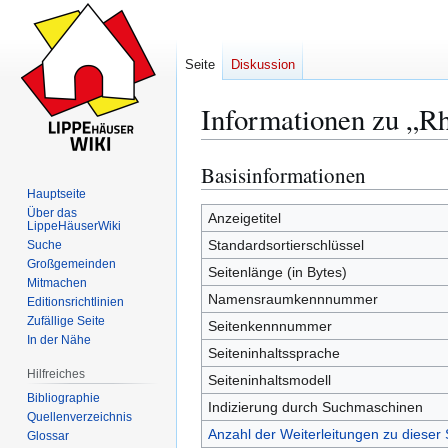
Seite
Diskussion
Informationen zu „R
Basisinformationen
Zur
Zur
Navigation
Suche
Hauptseite
Über das
springen
springen
Anzeigetitel
LippeHäuserWiki
Standardsortierschlüssel
Suche
Großgemeinden
Seitenlänge (in Bytes)
Mitmachen
Namensraumkennnummer
Editionsrichtlinien
Zufällige Seite
Seitenkennnummer
In der Nähe
Seiteninhaltssprache
Hilfreiches
Seiteninhaltsmodell
Bibliographie
Indizierung durch Suchmaschinen
Quellenverzeichnis
Anzahl der Weiterleitungen zu dieser 
Glossar