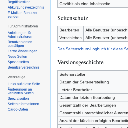
Begriffslexikon
Gezählt als eine Inhaltsseite
Abkürzungsverzeichnis
E-Mail an Benutzer
Seitenschutz
senden
Für Administratoren
Bearbeiten
Alle Benutzer (unbesch
Anleitungen für
Administratoren
Verschieben
Alle Benutzer (unbesch
Benutzerkonten
bestätigen
Das Seitenschutz-Logbuch für diese S
Letzte Änderungen
Neue Seiten
Versionsgeschichte
Spezialseiten
Benutzerverzeichnis
Seitenersteller
Werkzeuge
Datum der Seitenerstellung
Links auf diese Seite
Letzter Bearbeiter
Änderungen an
verlinkten Seiten
Datum der letzten Bearbeitung
Spezialseiten
Seiten­­informationen
Gesamtzahl der Bearbeitungen
Cargo-Daten
Gesamtzahl unterschiedlicher Autore
Anzahl der kürzlich erfolgten Bearbei