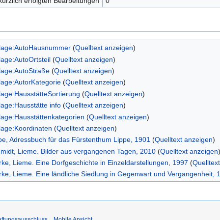
kürzlich erfolgten Bearbeitungen
0
lage:AutoHausnummer
(
Quelltext anzeigen
)
lage:AutoOrtsteil
(
Quelltext anzeigen
)
lage:AutoStraße
(
Quelltext anzeigen
)
lage:AutorKategorie
(
Quelltext anzeigen
)
lage:HausstätteSortierung
(
Quelltext anzeigen
)
lage:Hausstätte info
(
Quelltext anzeigen
)
lage:Hausstättenkategorien
(
Quelltext anzeigen
)
lage:Koordinaten
(
Quelltext anzeigen
)
pe, Adressbuch für das Fürstenthum Lippe, 1901
(
Quelltext anzeigen
)
midt, Lieme. Bilder aus vergangenen Tagen, 2010
(
Quelltext anzeigen
rke, Lieme. Eine Dorfgeschichte in Einzeldarstellungen, 1997
(
Quelltex
rke, Lieme. Eine ländliche Siedlung in Gegenwart und Vergangenheit, 
ftungsausschluss
Mobile Ansicht