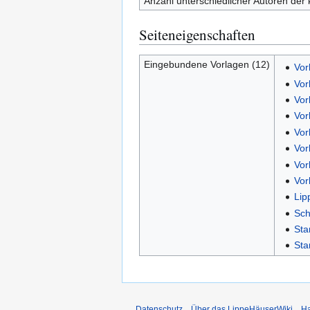
Anzahl unterschiedlicher Autoren der 
Seiteneigenschaften
Eingebundene Vorlagen (12)
Vor
Vor
Vor
Vor
Vor
Vor
Vor
Vor
Lip
Sch
Sta
Sta
Datenschutz
Über das LippeHäuserWiki
Ha