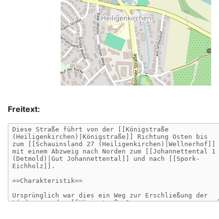
©
O
Freitext: