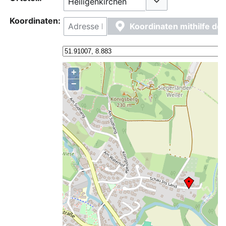
Optionen umschalt
Koordinaten:
Koordinaten mithilfe d
+
−