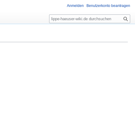
Anmelden
Benutzerkonto beantragen
S
u
c
h
e