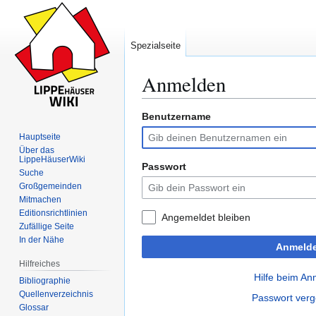
Spezialseite
Anmelden
Benutzername
Zur
Zur
Navigation
Suche
Hauptseite
springen
springen
Über das
LippeHäuserWiki
Passwort
Suche
Großgemeinden
Mitmachen
Editionsrichtlinien
Angemeldet bleiben
Zufällige Seite
In der Nähe
Anmeld
Hilfreiches
Hilfe beim A
Bibliographie
Quellenverzeichnis
Passwort ver
Glossar