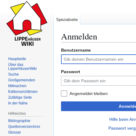
Spezialseite
Anmelden
Benutzername
Zur
Zur
Navigation
Suche
Hauptseite
springen
springen
Über das
LippeHäuserWiki
Passwort
Suche
Großgemeinden
Mitmachen
Editionsrichtlinien
Angemeldet bleiben
Zufällige Seite
In der Nähe
Anmeld
Hilfreiches
Hilfe beim A
Bibliographie
Quellenverzeichnis
Passwort ver
Glossar