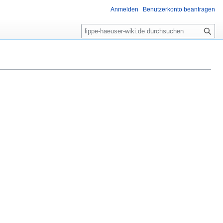
Anmelden
Benutzerkonto beantragen
S
u
c
h
e