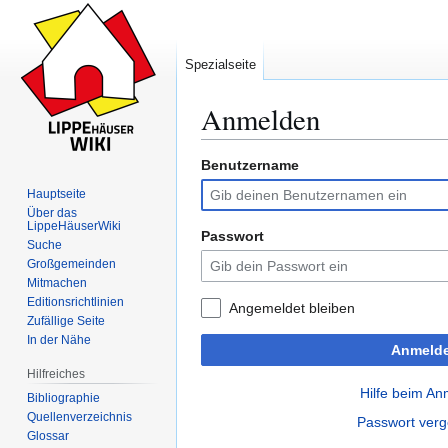
Spezialseite
Anmelden
Benutzername
Zur
Zur
Navigation
Suche
Hauptseite
springen
springen
Über das
LippeHäuserWiki
Passwort
Suche
Großgemeinden
Mitmachen
Editionsrichtlinien
Angemeldet bleiben
Zufällige Seite
In der Nähe
Anmeld
Hilfreiches
Hilfe beim A
Bibliographie
Quellenverzeichnis
Passwort ver
Glossar