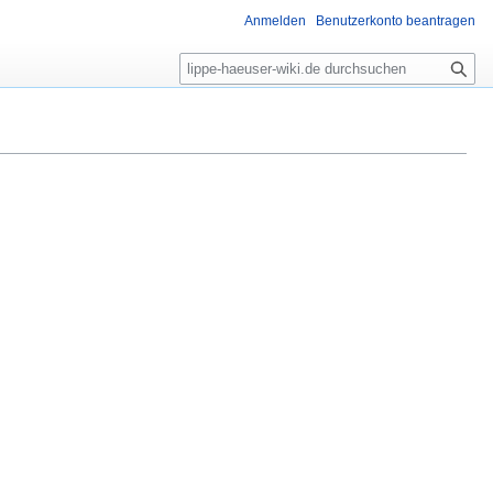
Anmelden
Benutzerkonto beantragen
S
u
c
h
e