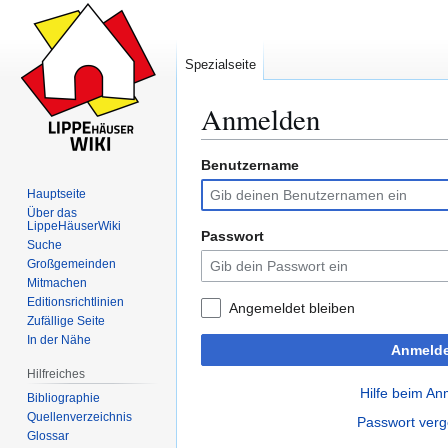
Spezialseite
Anmelden
Benutzername
Zur
Zur
Navigation
Suche
Hauptseite
springen
springen
Über das
LippeHäuserWiki
Passwort
Suche
Großgemeinden
Mitmachen
Editionsrichtlinien
Angemeldet bleiben
Zufällige Seite
In der Nähe
Anmeld
Hilfreiches
Hilfe beim A
Bibliographie
Quellenverzeichnis
Passwort ver
Glossar