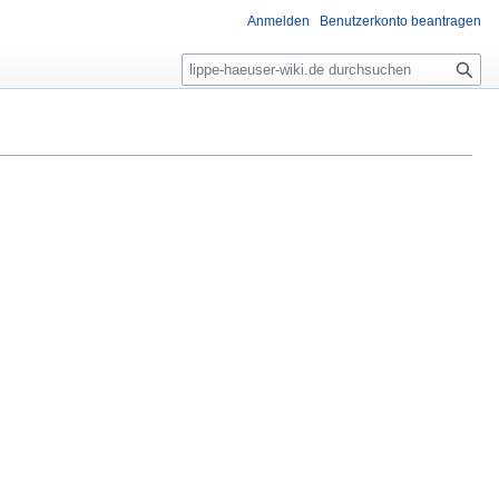
Anmelden
Benutzerkonto beantragen
S
u
c
h
e