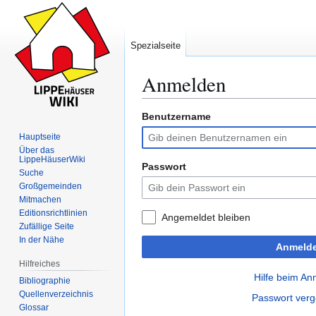
Spezialseite
Anmelden
Benutzername
Zur
Zur
Navigation
Suche
Hauptseite
springen
springen
Über das
LippeHäuserWiki
Passwort
Suche
Großgemeinden
Mitmachen
Editionsrichtlinien
Angemeldet bleiben
Zufällige Seite
In der Nähe
Anmeld
Hilfreiches
Hilfe beim A
Bibliographie
Quellenverzeichnis
Passwort ver
Glossar