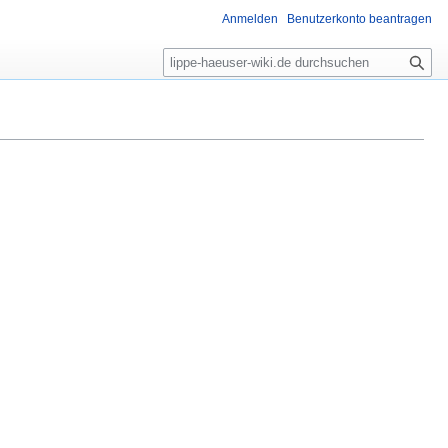
Anmelden
Benutzerkonto beantragen
S
u
c
h
e