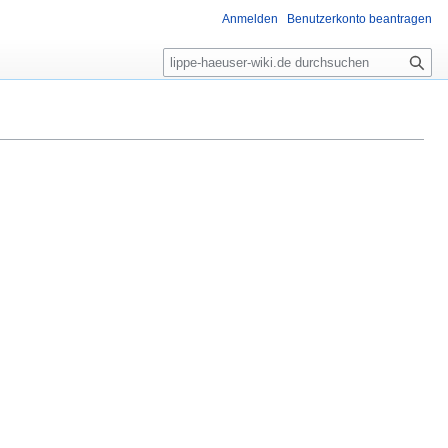
Anmelden
Benutzerkonto beantragen
S
u
c
h
e