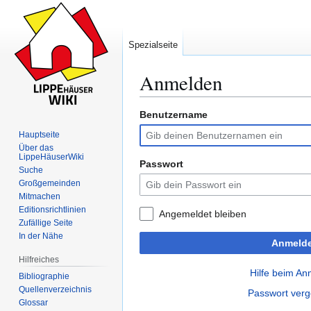
Spezialseite
Anmelden
Benutzername
Zur
Zur
Navigation
Suche
Hauptseite
springen
springen
Über das
LippeHäuserWiki
Passwort
Suche
Großgemeinden
Mitmachen
Editionsrichtlinien
Angemeldet bleiben
Zufällige Seite
In der Nähe
Anmeld
Hilfreiches
Hilfe beim A
Bibliographie
Quellenverzeichnis
Passwort ver
Glossar