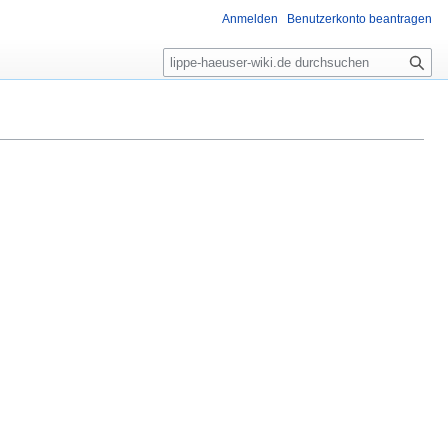
Anmelden
Benutzerkonto beantragen
S
u
c
h
e