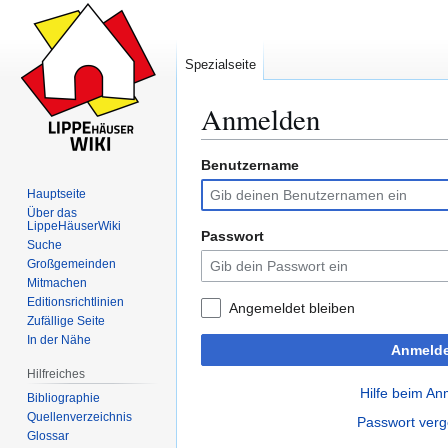
Spezialseite
Anmelden
Benutzername
Zur
Zur
Navigation
Suche
Hauptseite
springen
springen
Über das
LippeHäuserWiki
Passwort
Suche
Großgemeinden
Mitmachen
Editionsrichtlinien
Angemeldet bleiben
Zufällige Seite
In der Nähe
Anmeld
Hilfreiches
Hilfe beim A
Bibliographie
Quellenverzeichnis
Passwort ver
Glossar