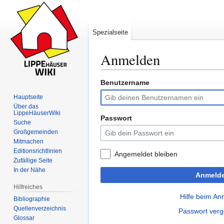
Spezialseite
Anmelden
Benutzername
Zur
Zur
Navigation
Suche
Hauptseite
springen
springen
Über das
LippeHäuserWiki
Passwort
Suche
Großgemeinden
Mitmachen
Editionsrichtlinien
Angemeldet bleiben
Zufällige Seite
In der Nähe
Anmeld
Hilfreiches
Hilfe beim A
Bibliographie
Quellenverzeichnis
Passwort ver
Glossar