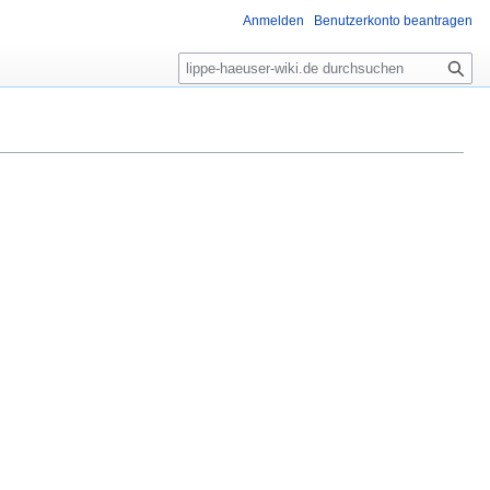
Anmelden
Benutzerkonto beantragen
S
u
c
h
e