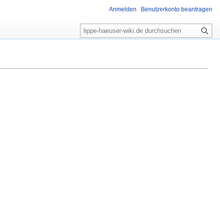
Anmelden
Benutzerkonto beantragen
S
u
c
h
e