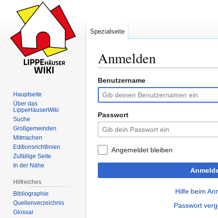
Spezialseite
Anmelden
Benutzername
Zur
Zur
Navigation
Suche
Hauptseite
springen
springen
Über das
LippeHäuserWiki
Passwort
Suche
Großgemeinden
Mitmachen
Editionsrichtlinien
Angemeldet bleiben
Zufällige Seite
In der Nähe
Anmeld
Hilfreiches
Hilfe beim A
Bibliographie
Quellenverzeichnis
Passwort ver
Glossar