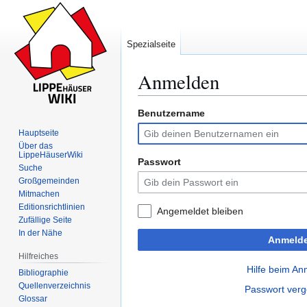
Spezialseite
Anmelden
Benutzername
Zur
Zur
Navigation
Suche
Hauptseite
springen
springen
Über das
LippeHäuserWiki
Passwort
Suche
Großgemeinden
Mitmachen
Editionsrichtlinien
Angemeldet bleiben
Zufällige Seite
In der Nähe
Anmeld
Hilfreiches
Hilfe beim A
Bibliographie
Quellenverzeichnis
Passwort ver
Glossar