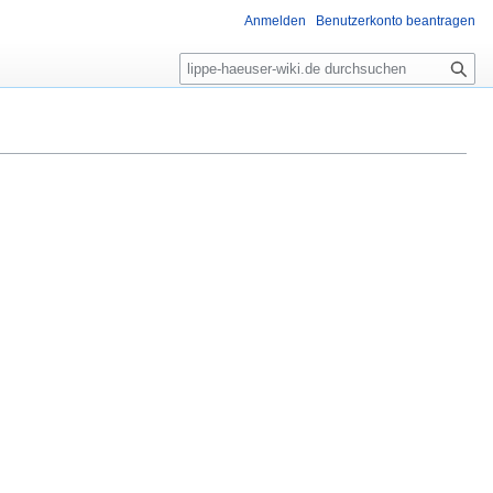
Anmelden
Benutzerkonto beantragen
S
u
c
h
e