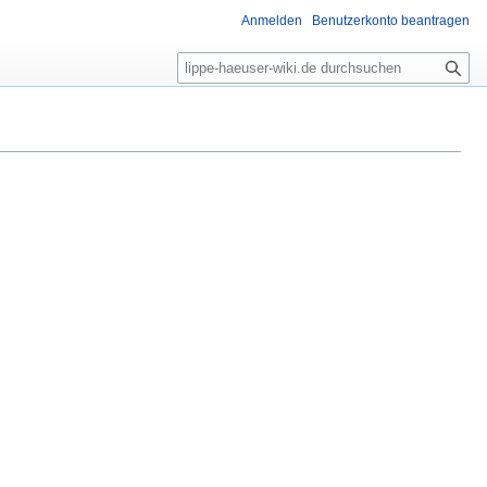
Anmelden
Benutzerkonto beantragen
S
u
c
h
e