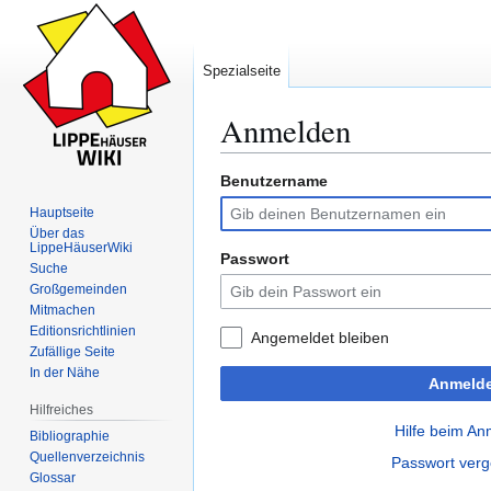
Spezialseite
Anmelden
Benutzername
Zur
Zur
Navigation
Suche
Hauptseite
springen
springen
Über das
LippeHäuserWiki
Passwort
Suche
Großgemeinden
Mitmachen
Editionsrichtlinien
Angemeldet bleiben
Zufällige Seite
In der Nähe
Anmeld
Hilfreiches
Hilfe beim A
Bibliographie
Quellenverzeichnis
Passwort ver
Glossar