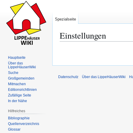
Spezialseite
Einstellungen
Zur
Zur
Navigation
Suche
Hauptseite
springen
springen
Über das
LippeHäuserWiki
Suche
Datenschutz
Über das LippeHäuserWiki
Ha
Großgemeinden
Mitmachen
Editionsrichtlinien
Zufällige Seite
In der Nähe
Hilfreiches
Bibliographie
Quellenverzeichnis
Glossar