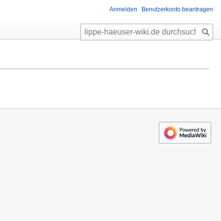
Anmelden
Benutzerkonto beantragen
S
u
c
h
e