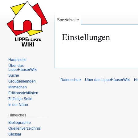
Spezialseite
Einstellungen
Zur
Zur
Navigation
Suche
Hauptseite
springen
springen
Über das
LippeHäuserWiki
Suche
Datenschutz
Über das LippeHäuserWiki
Ha
Großgemeinden
Mitmachen
Editionsrichtlinien
Zufällige Seite
In der Nähe
Hilfreiches
Bibliographie
Quellenverzeichnis
Glossar