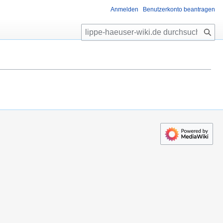
Anmelden
Benutzerkonto beantragen
S
u
c
h
e