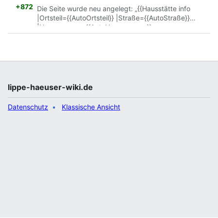
+872
Die Seite wurde neu angelegt: „{{Hausstätte info
|Ortsteil={{AutoOrtsteil}} |Straße={{AutoStraße}}
|Hausnummer={{AutoHausnummer}}
|Koordinaten=51.90628, 8.7334 |Adressbuch1901=Ja
|Ortsteil1901=Augustdorf |Hausnummer1901=140 }}
Gegründet 1900, ehem. Augustdorf Nr. 140,
"Schmiede Moshage" ==Geschichte== ==Gebäude==
mini|Augustdorf Nr. 140 "Schmiede Moshage", Foto:
Sammlung Olaf Biere
==Inschriften== ==Eige…“
lippe-haeuser-wiki.de
Datenschutz
Klassische Ansicht