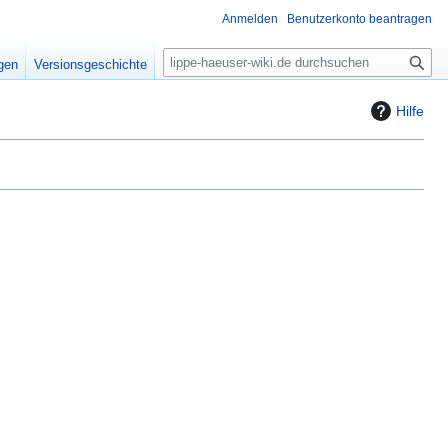
Anmelden
Benutzerkonto beantragen
S
igen
Versionsgeschichte
u
c
Hilfe
h
e