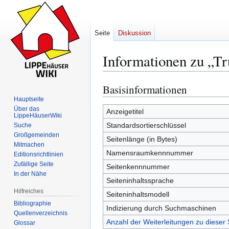
Seite
Diskussion
Informationen zu „T
Basisinformationen
Zur
Zur
Navigation
Suche
Hauptseite
Über das
springen
springen
Anzeigetitel
LippeHäuserWiki
Standardsortierschlüssel
Suche
Großgemeinden
Seitenlänge (in Bytes)
Mitmachen
Namensraumkennnummer
Editionsrichtlinien
Zufällige Seite
Seitenkennnummer
In der Nähe
Seiteninhaltssprache
Hilfreiches
Seiteninhaltsmodell
Bibliographie
Indizierung durch Suchmaschinen
Quellenverzeichnis
Anzahl der Weiterleitungen zu dieser 
Glossar