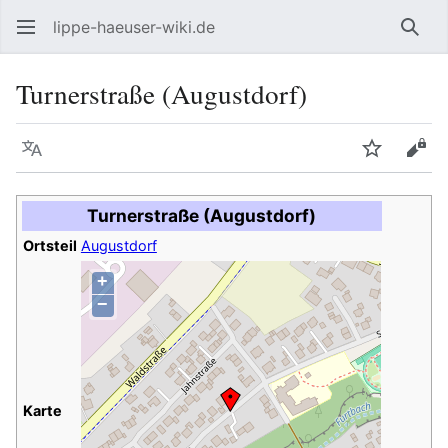
lippe-haeuser-wiki.de
Such
Turnerstraße (Augustdorf)
Sprache
Beobacht
Quel
Turnerstraße (Augustdorf)
Ortsteil
Augustdorf
+
−
Karte