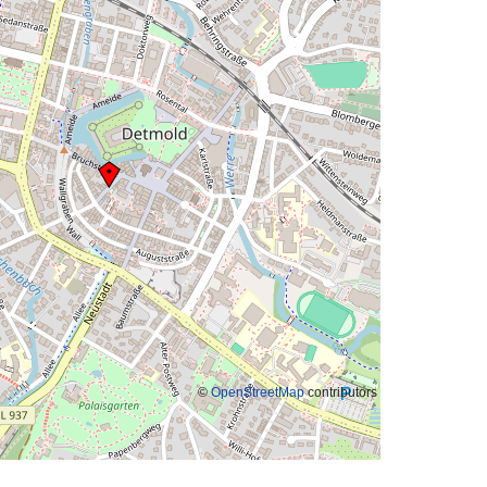
©
OpenStreetMap
contributors