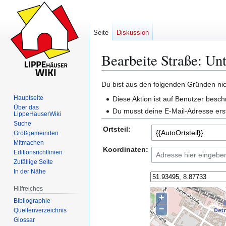
Seite
Diskussion
Bearbeite Straße: U
Du bist aus den folgenden Gründen nich
Zur
Zur
Hauptseite
Diese Aktion ist auf Benutzer besch
Navigation
Suche
Über das
Du musst deine E-Mail-Adresse erst
LippeHäuserWiki
springen
springen
Suche
Ortsteil:
Großgemeinden
Mitmachen
Koordinaten:
Editionsrichtlinien
Zufällige Seite
In der Nähe
Hilfreiches
+
Bibliographie
−
Quellenverzeichnis
Glossar