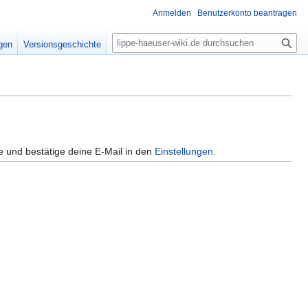
Anmelden
Benutzerkonto beantragen
S
igen
Versionsgeschichte
u
c
h
e
e und bestätige deine E-Mail in den
Einstellungen
.