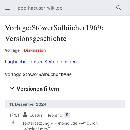
lippe-haeuser-wiki.de
Such
Vorlage:StöwerSalbücher1969:
Versionsgeschichte
Vorlage
Diskussion
Logbücher dieser Seite anzeigen
Vorlage:StöwerSalbücher1969
Versionen filtern
11. Dezember 2024
Vorherige
K
17:01
Justus Hillebrand
−4
Textersetzung - „</noinclude>↵‎“ durch
„</noinclude>“