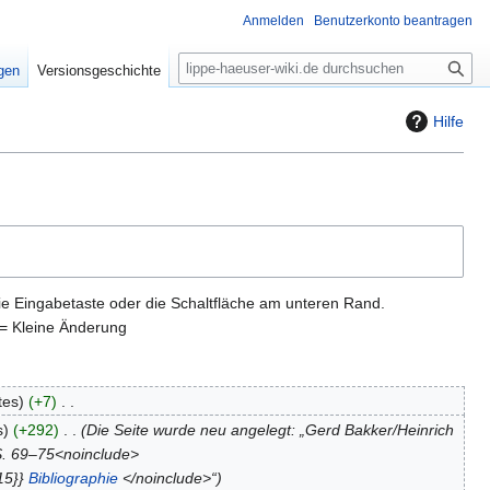
Anmelden
Benutzerkonto beantragen
S
igen
Versionsgeschichte
u
c
Hilfe
h
e
ie Eingabetaste oder die Schaltfläche am unteren Rand.
= Kleine Änderung
tes
+7
s
+292
Die Seite wurde neu angelegt: „Gerd Bakker/Heinrich
S. 69–75<noinclude>
15}}
Bibliographie
</noinclude>“