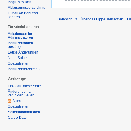
n
Begriffslexikon
z
Abkürzungsverzeichnis
e
e
E-Mail an Benutzer
B
m
senden
Datenschutz
Über das LippeHäuserWiki
Ha
e
b
Für Administratoren
a
e
r
Anleitungen für
r
Administratoren
b
2
Benutzerkonten
e
bestätigen
0
Letzte Änderungen
i
2
Neue Seiten
t
3
Spezialseiten
u
Benutzerverzeichnis
n
g
Werkzeuge
s
Links auf diese Seite
z
Änderungen an
verlinkten Seiten
u
Atom
s
Spezialseiten
a
Seiten­­informationen
m
Cargo-Daten
m
e