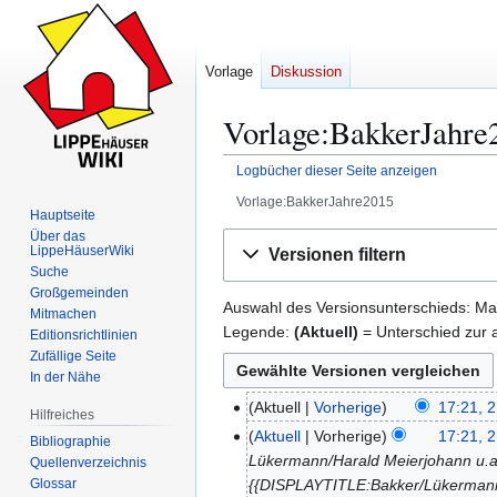
Vorlage
Diskussion
Vorlage:BakkerJahre2
Logbücher dieser Seite anzeigen
Vorlage:BakkerJahre2015
Hauptseite
Über das
Zur
Zur
LippeHäuserWiki
Versionen filtern
Navigation
Suche
Suche
springen
springen
Großgemeinden
Auswahl des Versionsunterschieds: Mar
Mitmachen
Legende:
(Aktuell)
= Unterschied zur a
Editionsrichtlinien
Zufällige Seite
In der Nähe
Aktuell
Vorherige
17:21, 
2
Hilfreiches
K
.
Aktuell
Vorherige
17:21, 
Bibliographie
e
D
Lükermann/Harald Meierjohann u.a.
Quellenverzeichnis
i
e
Glossar
{{DISPLAYTITLE:Bakker/Lükermann/