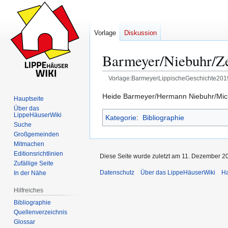
Vorlage
Diskussion
Barmeyer/Niebuhr/Zel
Vorlage:BarmeyerLippischeGeschichte201
Zur
Zur
Heide Barmeyer/Hermann Niebuhr/Micha
Hauptseite
Navigation
Suche
Über das
LippeHäuserWiki
Kategorie
:
Bibliographie
springen
springen
Suche
Großgemeinden
Mitmachen
Editionsrichtlinien
Diese Seite wurde zuletzt am 11. Dezember 20
Zufällige Seite
Datenschutz
Über das LippeHäuserWiki
Ha
In der Nähe
Hilfreiches
Bibliographie
Quellenverzeichnis
Glossar