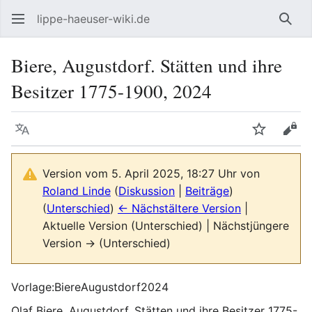
lippe-haeuser-wiki.de
Such
Biere, Augustdorf. Stätten und ihre
Besitzer 1775-1900, 2024
Sprache
Beobacht
Quel
Version vom 5. April 2025, 18:27 Uhr von
Roland Linde
(
Diskussion
|
Beiträge
)
(
Unterschied
)
← Nächstältere Version
|
Aktuelle Version (Unterschied) | Nächstjüngere
Version → (Unterschied)
Vorlage:BiereAugustdorf2024
Olaf Biere, Augustdorf. Stätten und ihre Besitzer 1775-