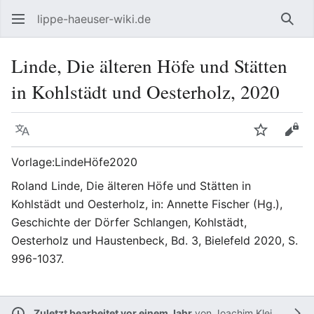
lippe-haeuser-wiki.de
Such
Linde, Die älteren Höfe und Stätten
in Kohlstädt und Oesterholz, 2020
Sprache
Beobacht
Quel
Vorlage:LindeHöfe2020
Roland Linde, Die älteren Höfe und Stätten in
Kohlstädt und Oesterholz, in: Annette Fischer (Hg.),
Geschichte der Dörfer Schlangen, Kohlstädt,
Oesterholz und Haustenbeck, Bd. 3, Bielefeld 2020, S.
996-1037.
Zuletzt bearbeitet vor einem Jahr
von
Joachim Kleinmanns