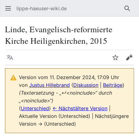
lippe-haeuser-wiki.de
Such
Linde, Evangelisch-reformierte
Kirche Heiligenkirchen, 2015
Sprache
Beobacht
Quel
Version vom 11. Dezember 2024, 17:09 Uhr
von
Justus Hillebrand
(
Diskussion
|
Beiträge
)
(Textersetzung - „↵<noinclude>“ durch
„<noinclude>“)
(
Unterschied
)
← Nächstältere Version
|
Aktuelle Version (Unterschied) | Nächstjüngere
Version → (Unterschied)