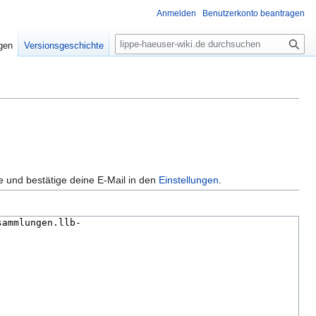
Anmelden
Benutzerkonto beantragen
S
igen
Versionsgeschichte
u
c
h
e
e und bestätige deine E-Mail in den
Einstellungen
.