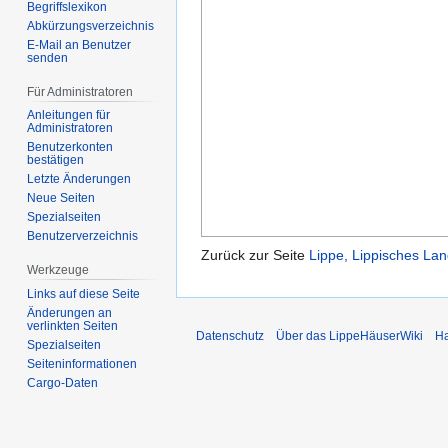
Begriffslexikon
Abkürzungsverzeichnis
E-Mail an Benutzer
senden
Für Administratoren
Anleitungen für
Administratoren
Benutzerkonten
bestätigen
Letzte Änderungen
Neue Seiten
Spezialseiten
Benutzerverzeichnis
Zurück zur Seite
Lippe, Lippisches La
Werkzeuge
Links auf diese Seite
Änderungen an
verlinkten Seiten
Datenschutz
Über das LippeHäuserWiki
Ha
Spezialseiten
Seiten­­informationen
Cargo-Daten