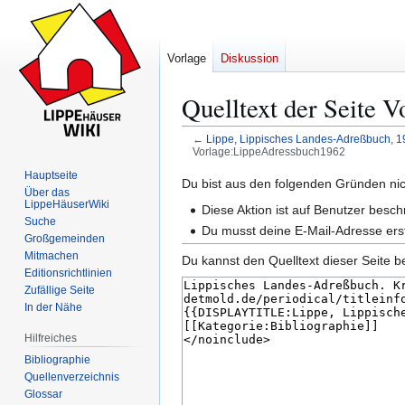
Vorlage
Diskussion
Quelltext der Seite 
←
Lippe, Lippisches Landes-Adreßbuch, 1
Vorlage:LippeAdressbuch1962
Hauptseite
Zur
Zur
Du bist aus den folgenden Gründen nich
Über das
Navigation
Suche
LippeHäuserWiki
Diese Aktion ist auf Benutzer besch
springen
springen
Suche
Du musst deine E-Mail-Adresse erst
Großgemeinden
Mitmachen
Du kannst den Quelltext dieser Seite b
Editionsrichtlinien
Zufällige Seite
In der Nähe
Hilfreiches
Bibliographie
Quellenverzeichnis
Glossar