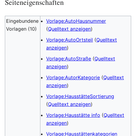
Seiteneigenschaften
Eingebundene
Vorlage:AutoHausnummer
Vorlagen (10)
(
Quelltext anzeigen
)
Vorlage:AutoOrtsteil
(
Quelltext
anzeigen
)
Vorlage:AutoStraße
(
Quelltext
anzeigen
)
Vorlage:AutorKategorie
(
Quelltext
anzeigen
)
Vorlage:HausstätteSortierung
(
Quelltext anzeigen
)
Vorlage:Hausstätte info
(
Quelltext
anzeigen
)
Vorlage:Hausstättenkategorien