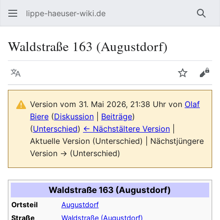
lippe-haeuser-wiki.de
Such
Waldstraße 163 (Augustdorf)
Sprache
Beobacht
Quel
Version vom 31. Mai 2026, 21:38 Uhr von
Olaf
Biere
(
Diskussion
|
Beiträge
)
(
Unterschied
)
← Nächstältere Version
|
Aktuelle Version (Unterschied) | Nächstjüngere
Version → (Unterschied)
Waldstraße 163 (Augustdorf)
Ortsteil
Augustdorf
Straße
Waldstraße (Augustdorf)