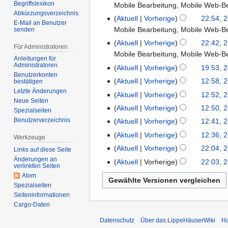
l
Begriffslexikon
Mobile Bearbeitung
Mobile Web-B
B
i
Abkürzungsverzeichnis
Aktuell
Vorherige
22:54, 2
e
E-Mail an Benutzer
2
Mobile Bearbeitung
Mobile Web-B
senden
a
0
Aktuell
Vorherige
22:42, 2
r
2
Für Administratoren
Mobile Bearbeitung
Mobile Web-B
b
6
Anleitungen für
Administratoren
e
Aktuell
Vorherige
19:53, 
2
Benutzerkonten
i
5
Aktuell
Vorherige
12:58, 
bestätigen
t
.
K
Letzte Änderungen
Aktuell
Vorherige
12:52, 
u
Neue Seiten
M
e
K
Aktuell
Vorherige
12:50, 
Spezialseiten
n
a
i
e
K
Benutzerverzeichnis
Aktuell
Vorherige
12:41, 
g
i
n
i
e
K
s
Aktuell
Vorherige
12:36, 
2
e
Werkzeuge
n
i
e
z
0
B
Aktuell
Vorherige
22:04, 
2
e
Links auf diese Seite
n
i
u
2
K
e
Änderungen an
3
B
Aktuell
Vorherige
22:03, 
e
n
verlinkten Seiten
s
6
e
a
.
e
B
Atom
e
a
i
r
M
a
e
Spezialseiten
B
m
n
b
a
r
Seiten­­informationen
a
e
m
e
e
Cargo-Daten
i
b
r
a
e
B
i
2
e
b
Datenschutz
Über das LippeHäuserWiki
Ha
r
n
e
t
0