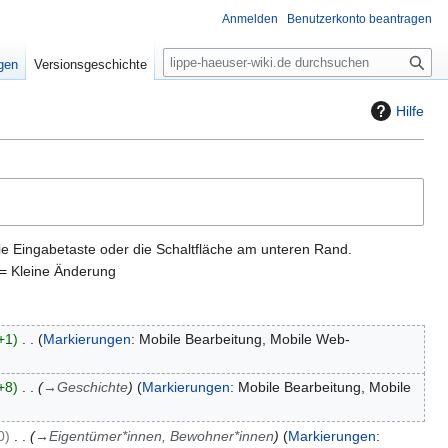
Anmelden
Benutzerkonto beantragen
S
igen
Versionsgeschichte
u
c
Hilfe
h
e
ie Eingabetaste oder die Schaltfläche am unteren Rand.
= Kleine Änderung
+1
Markierungen
:
Mobile Bearbeitung
Mobile Web-
+8
→
Geschichte
Markierungen
:
Mobile Bearbeitung
Mobile
0
→
Eigentümer*innen, Bewohner*innen
Markierungen
: