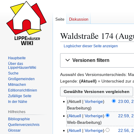
Seite
Diskussion
Waldstraße 174 (Augu
Logbücher dieser Seite anzeigen
Zur
Zur
Hauptseite
Versionen filtern
Navigation
Suche
Über das
LippeHäuserWiki
springen
springen
Suche
Auswahl des Versionsunterschieds: Mar
Großgemeinden
Legende:
(Aktuell)
= Unterschied zur a
Mitmachen
Editionsrichtlinien
Zufällige Seite
Aktuell
Vorherige
23:00, 2
In der Nähe
2
K
Bearbeitung
1
Hilfreiches
e
.
Aktuell
Vorherige
22:59, 2
Bibliographie
i
J
Web-Bearbeitung
Quellenverzeichnis
n
u
Aktuell
Vorherige
22:56, 2
Glossar
e