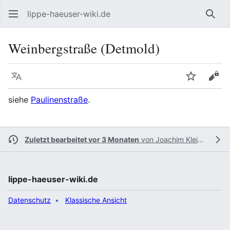
lippe-haeuser-wiki.de
Such
Weinbergstraße (Detmold)
Sprache
Beobacht
Quel
siehe
Paulinenstraße
.
Zuletzt bearbeitet vor 3 Monaten
von
Joachim Kleinmanns
lippe-haeuser-wiki.de
Datenschutz
Klassische Ansicht