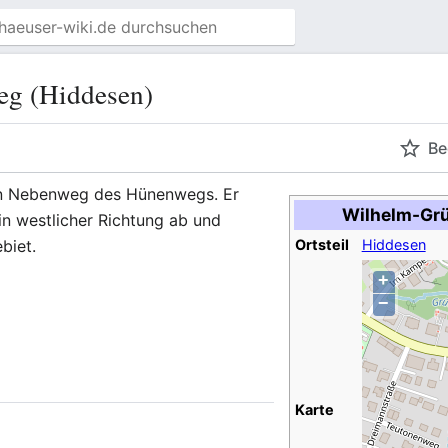
eg (Hiddesen)
Be
in Nebenweg des Hünenwegs. Er
Wilhelm-Grü
n westlicher Richtung ab und
biet.
Ortsteil
Hiddesen
+
−
Karte