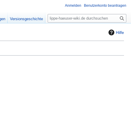
Anmelden
Benutzerkonto beantragen
S
igen
Versionsgeschichte
u
c
Hilfe
h
e