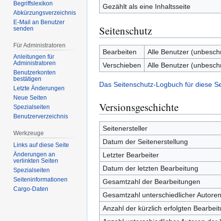
Begriffslexikon
Gezählt als eine Inhaltsseite
Abkürzungsverzeichnis
E-Mail an Benutzer
Seitenschutz
senden
Für Administratoren
Bearbeiten
Alle Benutzer (unbesch
Anleitungen für
Administratoren
Verschieben
Alle Benutzer (unbesch
Benutzerkonten
bestätigen
Das Seitenschutz-Logbuch für diese S
Letzte Änderungen
Neue Seiten
Versionsgeschichte
Spezialseiten
Benutzerverzeichnis
Seitenersteller
Werkzeuge
Datum der Seitenerstellung
Links auf diese Seite
Letzter Bearbeiter
Änderungen an
verlinkten Seiten
Datum der letzten Bearbeitung
Spezialseiten
Seiten­­informationen
Gesamtzahl der Bearbeitungen
Cargo-Daten
Gesamtzahl unterschiedlicher Autore
Anzahl der kürzlich erfolgten Bearbei