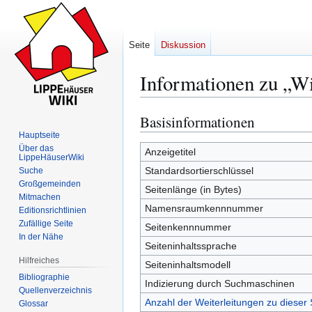
Seite
Diskussion
Informationen zu „Wi
Basisinformationen
Zur
Zur
Navigation
Suche
Hauptseite
Über das
springen
springen
Anzeigetitel
LippeHäuserWiki
Standardsortierschlüssel
Suche
Großgemeinden
Seitenlänge (in Bytes)
Mitmachen
Namensraumkennnummer
Editionsrichtlinien
Zufällige Seite
Seitenkennnummer
In der Nähe
Seiteninhaltssprache
Hilfreiches
Seiteninhaltsmodell
Bibliographie
Indizierung durch Suchmaschinen
Quellenverzeichnis
Anzahl der Weiterleitungen zu dieser 
Glossar