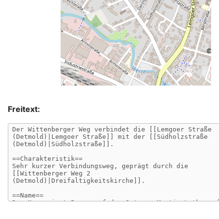
©
O
Freitext: