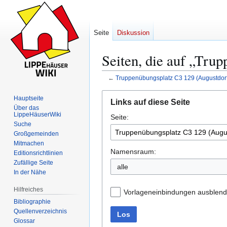
Seite
Diskussion
Seiten, die auf „Tru
←
Truppenübungsplatz C3 129 (Augustdorf
Zur
Zur
Hauptseite
Links auf diese Seite
Navigation
Suche
Über das
LippeHäuserWiki
Seite:
springen
springen
Suche
Großgemeinden
Mitmachen
Namensraum:
Editionsrichtlinien
Zufällige Seite
alle
In der Nähe
Hilfreiches
Vorlageneinbindungen ausblen
Bibliographie
Quellenverzeichnis
Los
Glossar