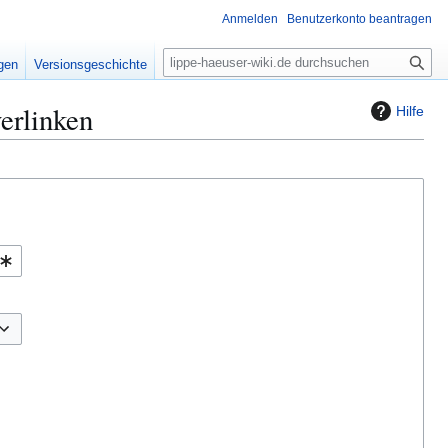
Anmelden
Benutzerkonto beantragen
S
igen
Versionsgeschichte
u
c
erlinken
Hilfe
h
e