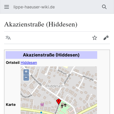
lippe-haeuser-wiki.de
Such
Akazienstraße (Hiddesen)
Sprache
Beobacht
Quel
Akazienstraße (Hiddesen)
Ortsteil
Hiddesen
+
−
Karte