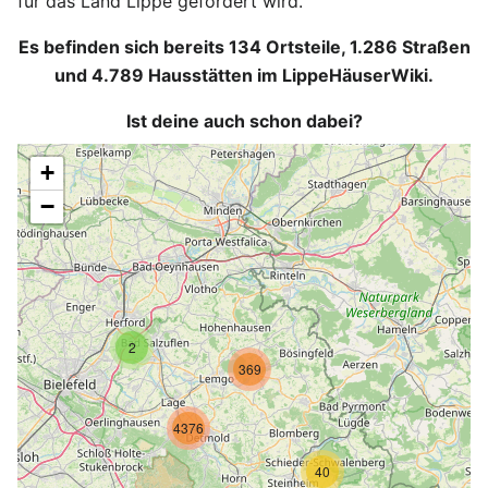
für das Land Lippe gefördert wird.
Es befinden sich bereits 134 Ortsteile, 1.286 Straßen
und 4.789 Hausstätten im LippeHäuserWiki.
Ist deine auch schon dabei?
+
−
2
369
4376
40