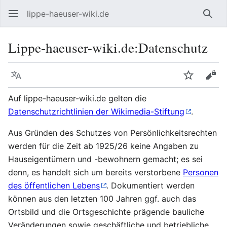
lippe-haeuser-wiki.de
Such
Lippe-haeuser-wiki.de
:
Datenschutz
Sprache
Beobacht
Quel
Auf lippe-haeuser-wiki.de gelten die
Datenschutzrichtlinien der Wikimedia-Stiftung
.
Aus Gründen des Schutzes von Persönlichkeitsrechten
werden für die Zeit ab 1925/26 keine Angaben zu
Hauseigentümern und -bewohnern gemacht; es sei
denn, es handelt sich um bereits verstorbene
Personen
des öffentlichen Lebens
. Dokumentiert werden
können aus den letzten 100 Jahren ggf. auch das
Ortsbild und die Ortsgeschichte prägende bauliche
Veränderungen sowie geschäftliche und betriebliche