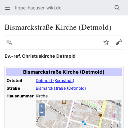
lippe-haeuser-wiki.de
Such
Bismarckstraße Kirche (Detmold)
Sprache
Beobacht
Quel
Ev.-ref. Christuskirche Detmold
Bismarckstraße Kirche (Detmold)
Ortsteil
Detmold (Kernstadt)
Straße
Bismarckstraße (Detmold)
Hausnummer
Kirche
+
−