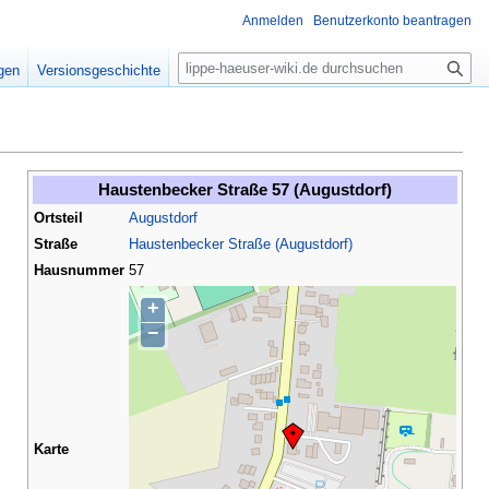
Anmelden
Benutzerkonto beantragen
S
igen
Versionsgeschichte
u
c
h
e
Haustenbecker Straße 57 (Augustdorf)
Ortsteil
Augustdorf
Straße
Haustenbecker Straße (Augustdorf)
Hausnummer
57
+
−
Karte