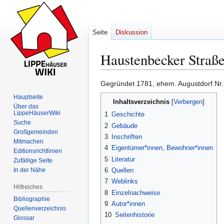
Seite
Diskussion
Haustenbecker Straße
Gegründet 1781, ehem. Augustdorf Nr.
Zur
Zur
Hauptseite
Inhaltsverzeichnis
Navigation
Suche
Über das
LippeHäuserWiki
springen
springen
1
Geschichte
Suche
2
Gebäude
Großgemeinden
3
Inschriften
Mitmachen
4
Eigentümer*innen, Bewohner*innen
Editionsrichtlinien
5
Literatur
Zufällige Seite
In der Nähe
6
Quellen
7
Weblinks
Hilfreiches
8
Einzelnachweise
Bibliographie
9
Autor*innen
Quellenverzeichnis
10
Seitenhistorie
Glossar