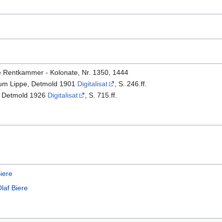
e Rentkammer - Kolonate, Nr. 1350, 1444
hum Lippe, Detmold 1901
Digitalisat
, S. 246.ff.
, Detmold 1926
Digitalisat
, S. 715.ff.
iere
laf Biere