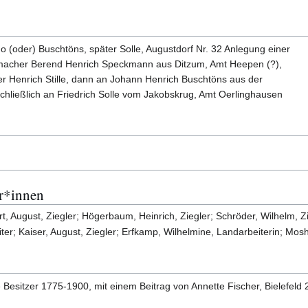
(oder) Buschtöns, später Solle, Augustdorf Nr. 32 Anlegung einer
macher Berend Henrich Speckmann aus Ditzum, Amt Heepen (?),
er Henrich Stille, dann an Johann Henrich Buschtöns aus der
hließlich an Friedrich Solle vom Jakobskrug, Amt Oerlinghausen
r*innen
 August, Ziegler; Högerbaum, Heinrich, Ziegler; Schröder, Wilhelm, Zie
ter; Kaiser, August, Ziegler; Erfkamp, Wilhelmine, Landarbeiterin; Mosh
e Besitzer 1775-1900, mit einem Beitrag von Annette Fischer, Bielefeld