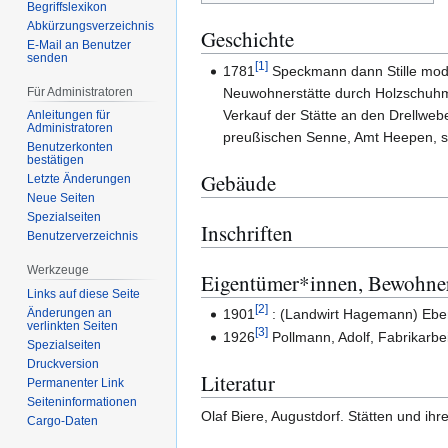
Begriffslexikon
Abkürzungsverzeichnis
Geschichte
E-Mail an Benutzer
senden
[
1
]
1781
Speckmann dann Stille modo 
Für Administratoren
Neuwohnerstätte durch Holzschuh
Verkauf der Stätte an den Drellweb
Anleitungen für
Administratoren
preußischen Senne, Amt Heepen, sc
Benutzerkonten
bestätigen
Gebäude
Letzte Änderungen
Neue Seiten
Spezialseiten
Inschriften
Benutzerverzeichnis
Werkzeuge
Eigentümer*innen, Bewohne
Links auf diese Seite
[
2
]
1901
: (Landwirt Hagemann) Ebert,
Änderungen an
verlinkten Seiten
[
3
]
1926
Pollmann, Adolf, Fabrikarbei
Spezialseiten
Druckversion
Literatur
Permanenter Link
Seiten­­informationen
Olaf Biere, Augustdorf. Stätten und ihr
Cargo-Daten