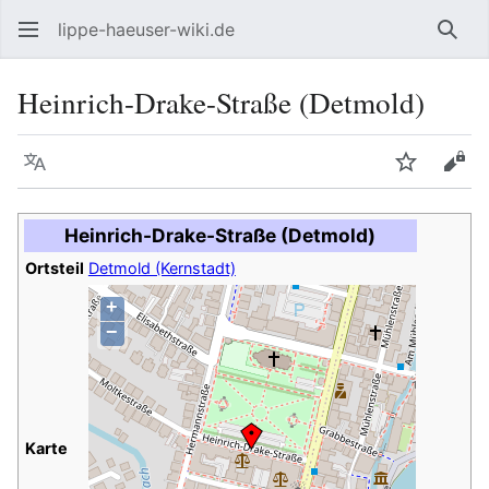
lippe-haeuser-wiki.de
Such
Heinrich-Drake-Straße (Detmold)
Sprache
Beobacht
Quel
Heinrich-Drake-Straße (Detmold)
Ortsteil
Detmold (Kernstadt)
+
−
Karte