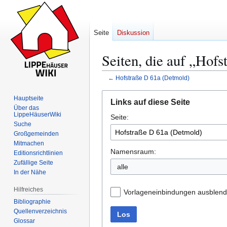
Seite
Diskussion
Seiten, die auf „Hof
←
Hofstraße D 61a (Detmold)
Zur
Zur
Hauptseite
Links auf diese Seite
Navigation
Suche
Über das
LippeHäuserWiki
Seite:
springen
springen
Suche
Großgemeinden
Mitmachen
Namensraum:
Editionsrichtlinien
Zufällige Seite
alle
In der Nähe
Hilfreiches
Vorlageneinbindungen ausblen
Bibliographie
Quellenverzeichnis
Los
Glossar