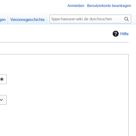
Anmelden
Benutzerkonto beantragen
S
igen
Versionsgeschichte
u
c
Hilfe
h
e