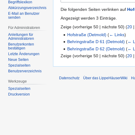
Begriffslexikon
Abkürzungsverzeichnis
Die folgenden Seiten verlinken auf
Hof
E-Mail an Benutzer
senden
Angezeigt werden 3 Einträge.
Zeige (
vorherige 50
|
nächste 50
) (
20
Für Administratoren
Hofstraße (Detmold)
(
← Links
)
Anleitungen für
Administratoren
Behringstraße D 61 (Detmold)
(
← L
Benutzerkonten
bestätigen
Behringstraße D 62 (Detmold)
(
← L
Letzte Änderungen
Zeige (
vorherige 50
|
nächste 50
) (
20
Neue Seiten
Spezialseiten
Benutzerverzeichnis
Datenschutz
Über das LippeHäuserWiki
Ha
Werkzeuge
Spezialseiten
Druckversion