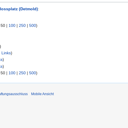
lossplatz (Detmold)
:
|
50
|
100
|
250
|
500
)
)
 Links
)
ks
)
ks
)
|
50
|
100
|
250
|
500
)
ftungsausschluss
Mobile Ansicht