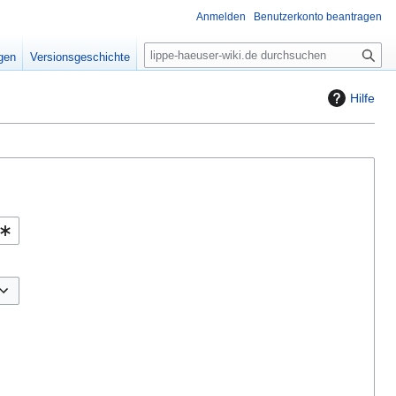
Anmelden
Benutzerkonto beantragen
S
igen
Versionsgeschichte
u
c
Hilfe
h
e