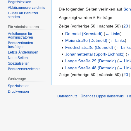
Begriffslexikon
Abkürzungsverzeichnis
Die folgenden Seiten verlinken auf
Sch
E-Mail an Benutzer
senden
Angezeigt werden 6 Einträge.
Zeige (
vorherige 50
|
nächste 50
) (
20
Für Administratoren
Detmold (Kernstadt)
(
← Links
)
Anleitungen für
Administratoren
Meierstraße (Detmold)
(
← Links
)
Benutzerkonten
bestätigen
Friedrichstraße (Detmold)
(
← Links
Letzte Änderungen
Johannettental (Spork-Eichholz)
(
←
Neue Seiten
Lange Straße 29 (Detmold)
(
← Lin
Spezialseiten
Lange Straße 48 (Detmold)
(
← Lin
Benutzerverzeichnis
Zeige (
vorherige 50
|
nächste 50
) (
20
Werkzeuge
Spezialseiten
Druckversion
Datenschutz
Über das LippeHäuserWiki
Ha