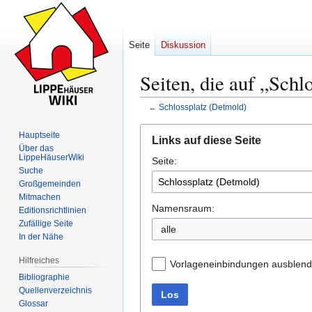
Seite
Diskussion
Seiten, die auf „Schl
←
Schlossplatz (Detmold)
Zur
Zur
Hauptseite
Links auf diese Seite
Navigation
Suche
Über das
LippeHäuserWiki
Seite:
springen
springen
Suche
Großgemeinden
Mitmachen
Namensraum:
Editionsrichtlinien
Zufällige Seite
alle
In der Nähe
Hilfreiches
Vorlageneinbindungen ausblen
Bibliographie
Quellenverzeichnis
Los
Glossar