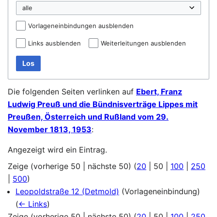
Vorlageneinbindungen ausblenden
Links ausblenden
Weiterleitungen ausblenden
Los
Die folgenden Seiten verlinken auf
Ebert, Franz
Ludwig Preuß und die Bündnisverträge Lippes mit
Preußen, Österreich und Rußland vom 29.
November 1813, 1953
:
Angezeigt wird ein Eintrag.
Zeige (
vorherige 50
|
nächste 50
) (
20
|
50
|
100
|
250
|
500
)
Leopoldstraße 12 (Detmold)
(Vorlageneinbindung)
(
← Links
)
Zeige (
vorherige 50
|
nächste 50
) (
20
|
50
|
100
|
250